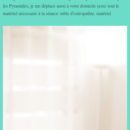
les Pyramides, je me déplace aussi à votre domicile (avec tout le
matériel nécessaire à la séance: table d'ostéopathie, matériel
d'hygiène...) dans les villes à proximité. 7J/7