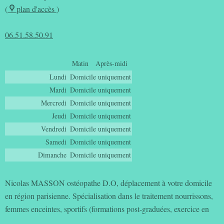
(
plan d'accès
)
06.51.58.50.91
Matin
Après-midi
Lundi
Domicile uniquement
Mardi
Domicile uniquement
Mercredi
Domicile uniquement
Jeudi
Domicile uniquement
Vendredi
Domicile uniquement
Samedi
Domicile uniquement
Dimanche
Domicile uniquement
Nicolas MASSON ostéopathe D.O, déplacement à votre domicile
en région parisienne. Spécialisation dans le traitement nourrissons,
femmes enceintes, sportifs (formations post-graduées, exercice en
maternité, club de sport...) www.osteopathe-masson.fr