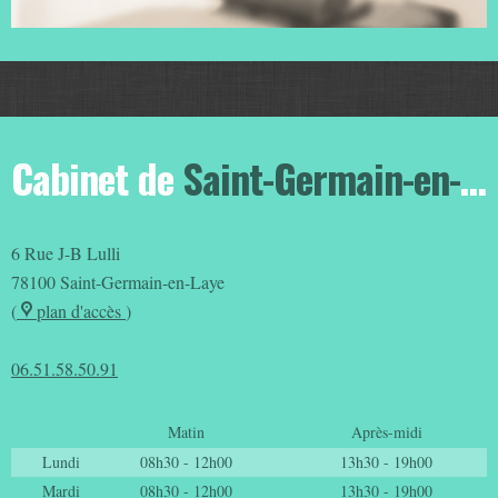
Cabinet de
Saint-Germain-en-Laye
6 Rue J-B Lulli
78100
Saint-Germain-en-Laye
(
plan d'accès
)
06.51.58.50.91
Matin
Après-midi
Lundi
08h30 - 12h00
13h30 - 19h00
Mardi
08h30 - 12h00
13h30 - 19h00