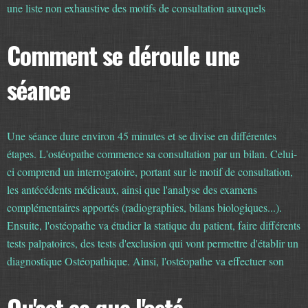
une liste non exhaustive des motifs de consultation auxquels
l'ostéopathe peut répondre : * Séquelles d'anciens traumatismes :
accident de voiture, chute, choc... * Systèm cervicalgies , torticolis,
Comment se déroule une
douleurs articulaires... * Système neurologique : sciatique, cruralgie,
séance
névralgie cervico-brachiale... * Système neuro-végétatif : fatigue,
stress, troubles du sommeil. * Système orl : rhinites & sinusites
chroniques, otites, angines, céphalées. * Système digestif :
constipation, diarrhée, ballonnement, ... * Système génito urinaire :
Une séance dure environ 45 minutes et se divise en différentes
règles douloureuses, troubles du cycle, cystites ... * Système
étapes. L'ostéopathe commence sa consultation par un bilan. Celui-
respiratoire : asthme, bronchites chroniques. * Système cardio-
ci comprend un interrogatoire, portant sur le motif de consultation,
vasculaire : troubles circulatoires des membres inférieurs, céphalées,
les antécédents médicaux, ainsi que l'analyse des examens
migraines, hémorroïdes. * Système oculaire : troubles de la
complémentaires apportés (radiographies, bilans biologiques...).
convergence, fatigue visuelle. L'ostéopathie peut également
Ensuite, l'ostéopathe va étudier la statique du patient, faire différents
accompagner : Les femmes enceintes, les suites d'accouchement, les
tests palpatoires, des tests d'exclusion qui vont permettre d'établir un
nourrissons, les sportifs...
diagnostique Ostéopathique. Ainsi, l'ostéopathe va effectuer son
traitement et ré-harmoniser l'ensemble des structures perturbées
dans leur mobilité, par la combinaison de différentes techniques
Qu'est ce que l'osté