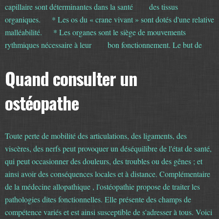
capillaire sont déterminantes dans la santé des tissus
organiques. * Les os du « crane vivant » sont dotés d'une relative
malléabilité. * Les organes sont le siège de mouvements
rythmiques nécessaire à leur bon fonctionnement. Le but de
l'ostéopathie est double, curatif et préventif. LE BUT DE
L'OSTEOPATHIE EST DOUBLE, CURATIF ET PREVENTIF.
Quand consulter un
Quelles sont les pathologies non adaptées à l'ostéopathie ?
ostéopathe
L'ostéopathie n'est pas adaptée pour certaines pathologies, et peut
être contre-indiquée, notamment, en cas de : * Tumeur, * Maladie
infectieuse, * Traumatisme récent, * Troubles neurologiques.
Toute perte de mobilité des articulations, des ligaments, des
viscères, des nerfs peut provoquer un déséquilibre de l'état de santé,
qui peut occasionner des douleurs, des troubles ou des gênes ; et
ainsi avoir des conséquences locales et à distance. Complémentaire
de la médecine allopathique , l'ostéopathie propose de traiter les
pathologies dites fonctionnelles. Elle présente des champs de
compétence variés et est ainsi susceptible de s'adresser à tous. Voici