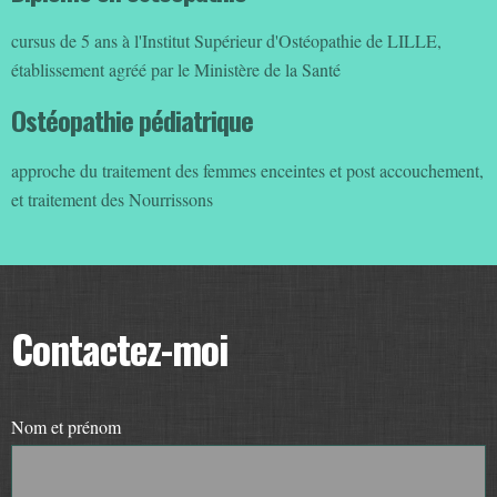
dans laquelle la structure et la fonction sont mutuellement et
réciproquement interdépendantes. Un traitement rationnel est fonde
cursus de 5 ans à l'Institut Supérieur d'Ostéopathie de LILLE,
sur cette philosophie et ces principes. Il favorise le concept
établissement agréé par le Ministère de la Santé
structure/fonction dans son approche diagnostique et thérapeutique,
Ostéopathie pédiatrique
par des moyens manuels. Définition élaborée en 1987 lors de la
convention européenne d'ostéopathie, à Bruxelles.
approche du traitement des femmes enceintes et post accouchement,
et traitement des Nourrissons
Contactez-moi
Nom et prénom