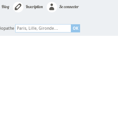
Blog
Inscription
Se connecter
téopathe
OK