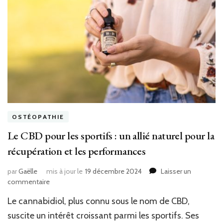
OSTÉOPATHIE
Le CBD pour les sportifs : un allié naturel pour la
récupération et les performances
par
Gaëlle
mis à jour le
19 décembre 2024
Laisser un
sur
commentaire
Le
Le cannabidiol, plus connu sous le nom de CBD,
CBD
pour
suscite un intérêt croissant parmi les sportifs. Ses
les