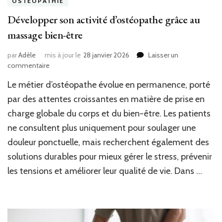
OSTÉOPATHIE
Développer son activité d’ostéopathe grâce au
massage bien-être
par
Adèle
mis à jour le
28 janvier 2026
Laisser un
sur
commentaire
Développer
Le métier d’ostéopathe évolue en permanence, porté
son
activité
par des attentes croissantes en matière de prise en
d’ostéopathe
charge globale du corps et du bien-être. Les patients
grâce
ne consultent plus uniquement pour soulager une
au
massage
douleur ponctuelle, mais recherchent également des
bien-
solutions durables pour mieux gérer le stress, prévenir
être
les tensions et améliorer leur qualité de vie. Dans …