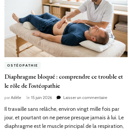
OSTÉOPATHIE
Diaphragme bloqué : comprendre ce trouble et
le rôle de l’ostéopathie
sur
par
Adèle
le
15 juin 2026
Laisser un commentaire
Diaphragme
Il travaille sans relâche, environ vingt mille fois par
bloqué
:
jour, et pourtant on ne pense presque jamais à lui. Le
comprendre
diaphragme est le muscle principal de la respiration,
ce