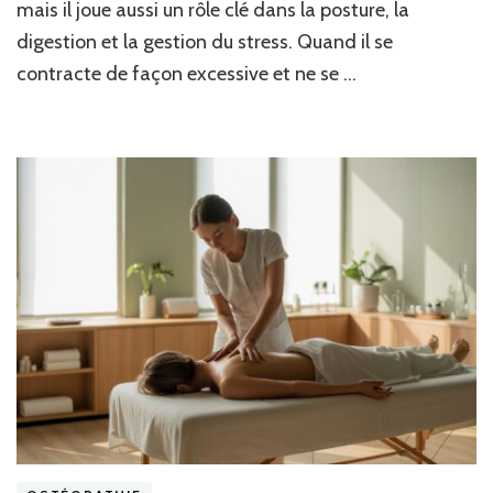
mais il joue aussi un rôle clé dans la posture, la
trouble
et
digestion et la gestion du stress. Quand il se
le
contracte de façon excessive et ne se …
rôle
de
l’ostéopathie