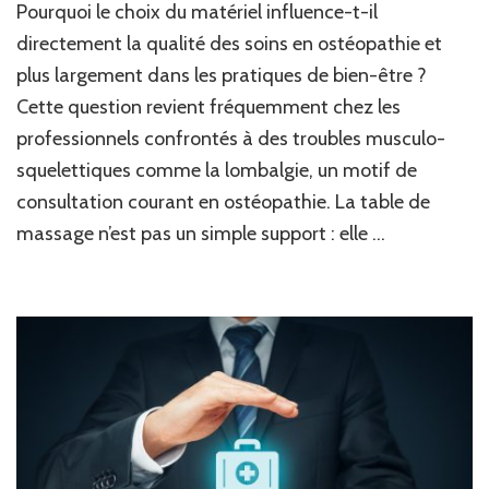
Pourquoi le choix du matériel influence-t-il
choisir
une
directement la qualité des soins en ostéopathie et
table
plus largement dans les pratiques de bien-être ?
de
Cette question revient fréquemment chez les
massage
adaptée
professionnels confrontés à des troubles musculo-
aux
squelettiques comme la lombalgie, un motif de
professio
du
consultation courant en ostéopathie. La table de
bien-
massage n’est pas un simple support : elle …
être
et
de
l’ostéopat
?