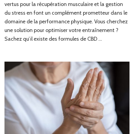
vertus pour la récupération musculaire et la gestion
sportifs
du stress en font un complément prometteur dans le
:
un
domaine de la performance physique. Vous cherchez
allié
une solution pour optimiser votre entraînement ?
naturel
pour
Sachez qu’il existe des formules de CBD …
la
récupération
et
les
performances