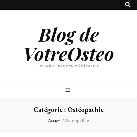
Blog de
VotreOsteo
Les actualités de VotreOsteo.com
Catégorie :
Ostéopathie
Accueil
/
Ostéopathie