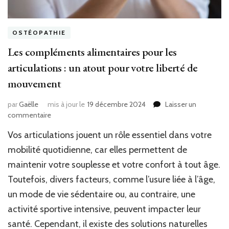
OSTÉOPATHIE
Les compléments alimentaires pour les
articulations : un atout pour votre liberté de
mouvement
par
Gaëlle
mis à jour le
19 décembre 2024
Laisser un
sur
commentaire
Les
Vos articulations jouent un rôle essentiel dans votre
compléments
alimentaires
mobilité quotidienne, car elles permettent de
pour
maintenir votre souplesse et votre confort à tout âge.
les
Toutefois, divers facteurs, comme l’usure liée à l’âge,
articulations
:
un mode de vie sédentaire ou, au contraire, une
un
activité sportive intensive, peuvent impacter leur
atout
pour
santé. Cependant, il existe des solutions naturelles