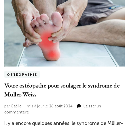
OSTÉOPATHIE
Votre ostéopathe pour soulager le syndrome de
Müller-Weiss
par
Gaëlle
mis à jour le
26 août 2024
Laisser un
sur
commentaire
Votre
Il y a encore quelques années, le syndrome de Müller-
ostéopathe