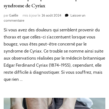
syndrome de Cyriax
par
Gaëlle
mis à jour le
26 août 2024
Laisser un
sur
commentaire
Votre
Si vous avez des douleurs qui semblent provenir du
ostéopathe
pour
thorax et que celles-ci s’accentuent lorsque vous
réduire
bougez, vous êtes peut-être concerné par le
l’impact
syndrome de Cyriax. Ce trouble se nomme ainsi suite
du
syndrome
aux observations réalisées par le médecin britannique
de
Edgar Ferdinand Cyriax (1874-1955), cependant, elle
Cyriax
reste difficile à diagnostiquer. Si vous souffrez, mais
que rien …