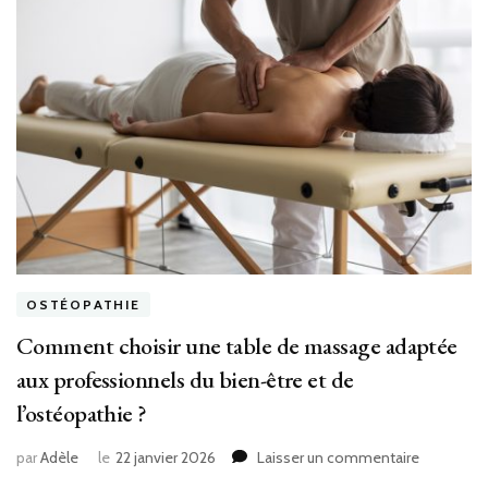
OSTÉOPATHIE
Comment choisir une table de massage adaptée
aux professionnels du bien-être et de
l’ostéopathie ?
sur
par
Adèle
le
22 janvier 2026
Laisser un commentaire
Commen