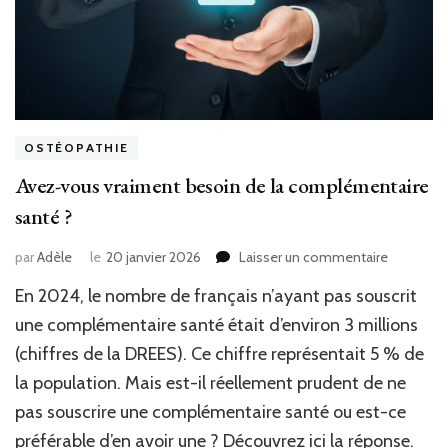
OSTÉOPATHIE
Avez-vous vraiment besoin de la complémentaire
santé ?
sur
par
Adèle
le
20 janvier 2026
Laisser un commentaire
Avez-
En 2024, le nombre de français n’ayant pas souscrit
vous
vraiment
une complémentaire santé était d’environ 3 millions
besoin
(chiffres de la DREES). Ce chiffre représentait 5 % de
de
la population. Mais est-il réellement prudent de ne
la
compléme
pas souscrire une complémentaire santé ou est-ce
santé ?
préférable d’en avoir une ? Découvrez ici la réponse.