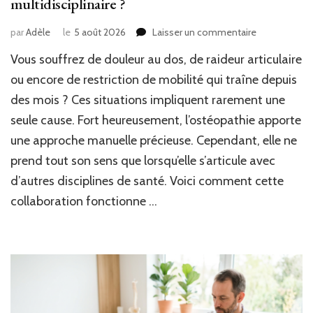
multidisciplinaire ?
sur
par
Adèle
le
5 août 2026
Laisser un commentaire
Douleur
Vous souffrez de douleur au dos, de raideur articulaire
et
perte
ou encore de restriction de mobilité qui traîne depuis
de
des mois ? Ces situations impliquent rarement une
mobilité :
seule cause. Fort heureusement, l’ostéopathie apporte
comment
l’ostéopathie
une approche manuelle précieuse. Cependant, elle ne
s’intègre
prend tout son sens que lorsqu’elle s’articule avec
dans
une
d’autres disciplines de santé. Voici comment cette
prise
collaboration fonctionne …
en
charge
multidisciplin