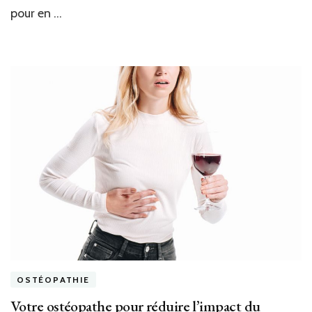
votre
pour en …
liberté
de
mouvement
OSTÉOPATHIE
Votre ostéopathe pour réduire l’impact du