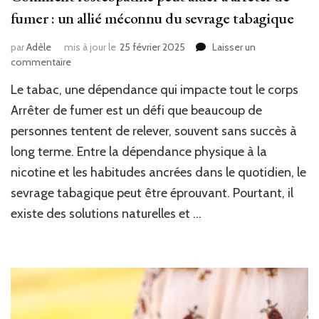
fumer : un allié méconnu du sevrage tabagique
par
Adèle
mis à jour le
25 février 2025
Laisser un
sur
commentaire
Comment
Le tabac, une dépendance qui impacte tout le corps
l’ostéopathie
peut
Arrêter de fumer est un défi que beaucoup de
aider
personnes tentent de relever, souvent sans succès à
à
long terme. Entre la dépendance physique à la
arrêter
de
nicotine et les habitudes ancrées dans le quotidien, le
fumer
sevrage tabagique peut être éprouvant. Pourtant, il
:
un
existe des solutions naturelles et …
allié
méconnu
du
sevrage
tabagique